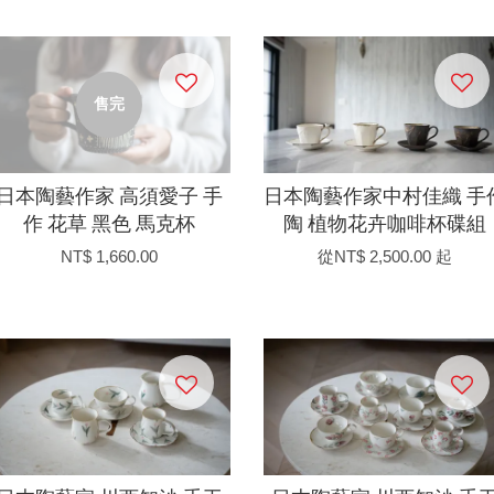
售完
日本陶藝作家 高須愛子 手
日本陶藝作家中村佳織 手
作 花草 黑色 馬克杯
陶 植物花卉咖啡杯碟組
NT$ 1,660.00
從
NT$ 2,500.00
起