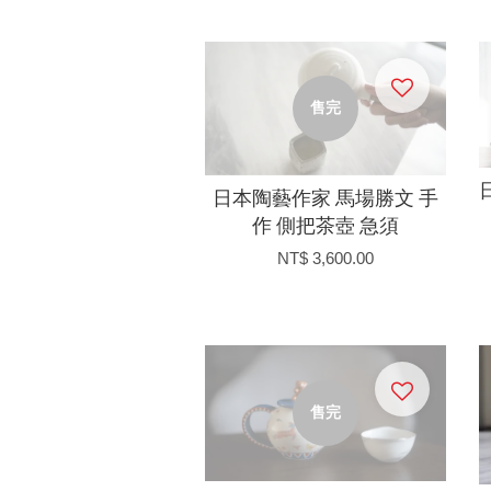
售完
日本陶藝作家 馬場勝文 手
作 側把茶壺 急須
NT$ 3,600.00
售完