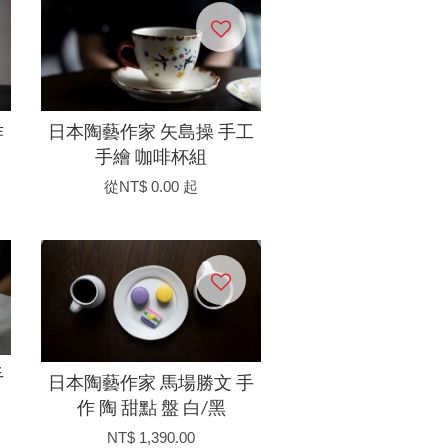
作
日本陶藝作家 矢島操 手工
手繪 咖啡杯組
從
NT$ 0.00
起
手
日本陶藝作家 馬場勝文 手
作 陶 甜點 盤 白/黑
NT$ 1,390.00