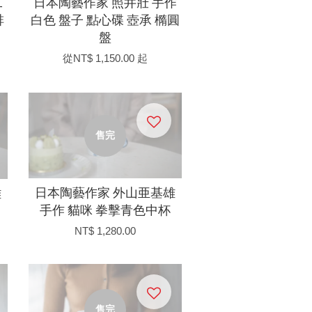
工
日本陶藝作家 照井壯 手作
啡
白色 盤子 點心碟 壺承 橢圓
盤
從
NT$ 1,150.00
起
售完
日本陶藝作家 外山亜基雄
雄
手作 貓咪 拳擊青色中杯
NT$ 1,280.00
售完