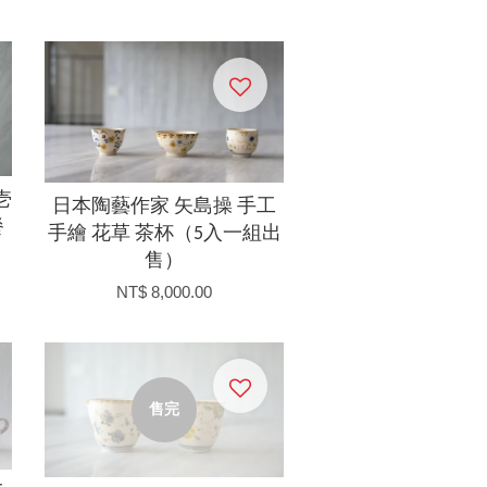
壱
日本陶藝作家 矢島操 手工
餐
手繪 花草 茶杯（5入一組出
售）
NT$ 8,000.00
售完