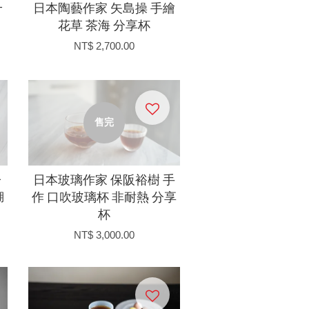
工
日本陶藝作家 矢島操 手繪
花草 茶海 分享杯
NT$ 2,700.00
售完
子
日本玻璃作家 保阪裕樹 手
蝴
作 口吹玻璃杯 非耐熱 分享
杯
NT$ 3,000.00