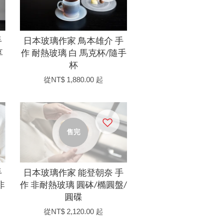
手
日本玻璃作家 鳥本雄介 手
享
作 耐熱玻璃 白 馬克杯/隨手
杯
從
NT$ 1,880.00
起
售完
手
日本玻璃作家 能登朝奈 手
非
作 非耐熱玻璃 圓砵/橢圓盤/
圓碟
從
NT$ 2,120.00
起