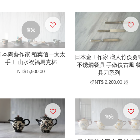
售完
日本陶藝作家 稻葉信一太太
日本金工作家 職人竹俁勇
手工 山水祝福馬克杯
不銹鋼餐具 手做復古風 
NT$ 5,500.00
具刀系列
從
NT$ 2,200.00
起
售完