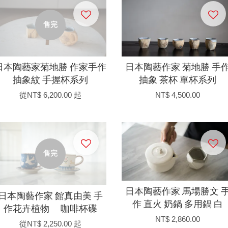
售完
日本陶藝家菊地勝 作家手作
日本陶藝作家 菊地勝 手
抽象紋 手握杯系列
抽象 茶杯 單杯系列
從
NT$ 6,200.00
起
NT$ 4,500.00
售完
日本陶藝作家 馬場勝文 
日本陶藝作家 館真由美 手
作 直火 奶鍋 多用鍋 白
作花卉植物 咖啡杯碟
NT$ 2,860.00
從
NT$ 2,250.00
起