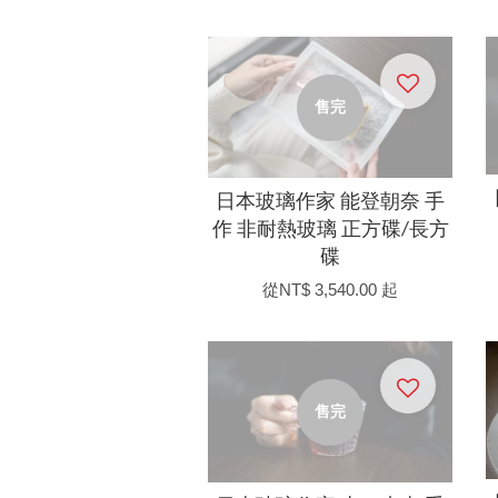
售完
日本玻璃作家 能登朝奈 手
作 非耐熱玻璃 正方碟/長方
碟
從
NT$ 3,540.00
起
售完