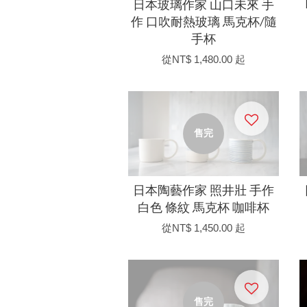
日本玻璃作家 山口未來 手
作 口吹耐熱玻璃 馬克杯/隨
手杯
從
NT$ 1,480.00
起
售完
日本陶藝作家 照井壯 手作
白色 條紋 馬克杯 咖啡杯
從
NT$ 1,450.00
起
售完