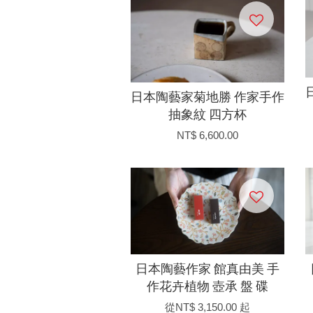
日本陶藝家菊地勝 作家手作
抽象紋 四方杯
NT$ 6,600.00
日本陶藝作家 館真由美 手
作花卉植物 壺承 盤 碟
從
NT$ 3,150.00
起