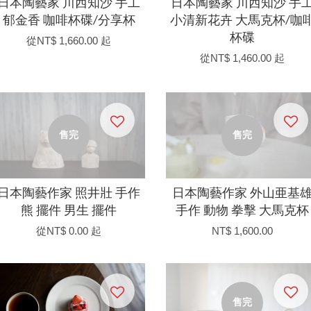
日本陶藝家 川西知沙 手工
日本陶藝家 川西知沙 手
郁金香 咖啡杯碟/分享杯
小清新花卉 大馬克杯/咖
杯碟
從
NT$ 1,660.00
起
從
NT$ 1,460.00
起
售完
售完
日本陶藝作家 照井壯 手作
日本陶藝作家 外山亜基
熊 擺件 男生 擺件
手作 動物 拳擊 大馬克杯
從
NT$ 0.00
起
NT$ 1,600.00
售完