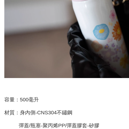
容量：500毫升
材質：身內側-CNS304不鏽鋼
彈蓋/瓶塞-聚丙烯PP/彈蓋膠套-矽膠