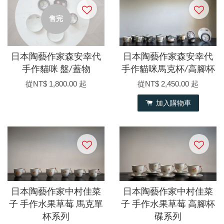
售完
日本陶藝作家森安幸代
日本陶藝作家森安幸代
手作貓咪 盤/蓋物
手作貓咪馬克杯/高腳杯
從
NT$ 1,800.00
起
從
NT$ 2,450.00
起
加入購物車
日本陶藝作家中村佳菜
日本陶藝作家中村佳菜
子 手作水果草莓 馬克單
子 手作水果草莓 高腳杯
杯系列
碟系列