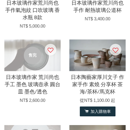
日本玻璃作家荒川尚也
日本玻璃作家荒川尚也
手作氣泡紋 口吹玻璃 香
手作 耐熱玻璃公道杯
水瓶 B款
NT$ 3,400.00
NT$ 5,000.00
售完
日本玻璃作家 荒川尚也
日本陶藝家厚川文子 作
手工 墨色 玻璃壺承 圓台
家手作 素燒 分享杯 茶
皿 墨色/透色
海/茶杯/馬克杯
NT$ 2,600.00
從
NT$ 1,100.00
起
加入購物車