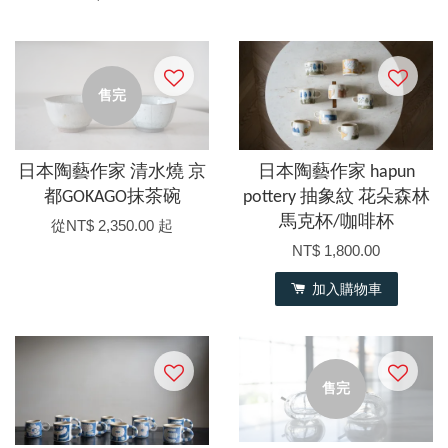
售完
日本陶藝作家 清水燒 京
日本陶藝作家 hapun
都GOKAGO抹茶碗
pottery 抽象紋 花朵森林
馬克杯/咖啡杯
從
NT$ 2,350.00
起
NT$ 1,800.00
加入購物車
售完