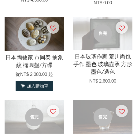
NT$ 0.00
售完
日本玻璃作家 荒川尚也
日本陶藝家 市岡泰 抽象
手作 墨色 玻璃壺承 方形
紋 橢圓盤/方碟
墨色/透色
從
NT$ 2,080.00
起
NT$ 2,600.00
加入購物車
售完
售完