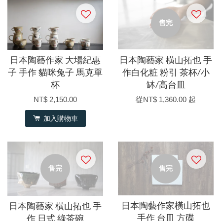
售完
日本陶藝作家 大場紀惠
日本陶藝家 橫山拓也 手
子 手作 貓咪兔子 馬克單
作白化粧 粉引 茶杯/小
杯
缽/高台皿
NT$ 2,150.00
從
NT$ 1,360.00
起
加入購物車
售完
售完
日本陶藝作家橫山拓也
日本陶藝家 橫山拓也 手
手作 台皿 方碟
作 日式 綠茶碗