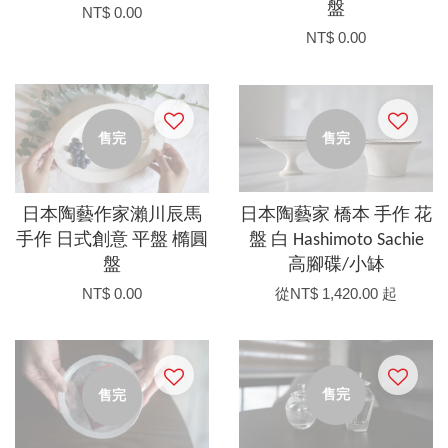
盤
NT$ 0.00
NT$ 0.00
售完
售完
日本陶藝作家瀨川辰馬
日本陶藝家 橋本 手作 花
手作 日式創意 平盤 橢圓
盤 白 Hashimoto Sachie
盤
高腳碟/小缽
NT$ 0.00
從
NT$ 1,420.00
起
售完
售完