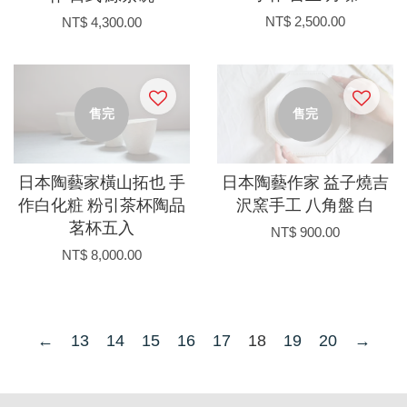
NT$ 2,500.00
NT$ 4,300.00
售完
售完
日本陶藝家橫山拓也 手
日本陶藝作家 益子燒吉
作白化粧 粉引茶杯陶品
沢窯手工 八角盤 白
茗杯五入
NT$ 900.00
NT$ 8,000.00
←
13
14
15
16
17
18
19
20
→