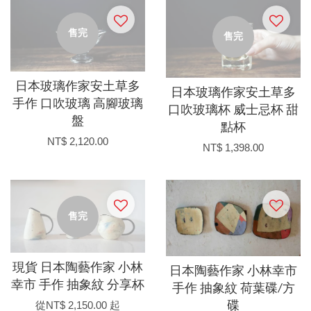
售完
售完
日本玻璃作家安土草多
日本玻璃作家安土草多
手作 口吹玻璃 高腳玻璃
口吹玻璃杯 威士忌杯 甜
盤
點杯
NT$ 2,120.00
NT$ 1,398.00
售完
現貨 日本陶藝作家 小林
日本陶藝作家 小林幸市
幸市 手作 抽象紋 分享杯
手作 抽象紋 荷葉碟/方
從
NT$ 2,150.00
起
碟