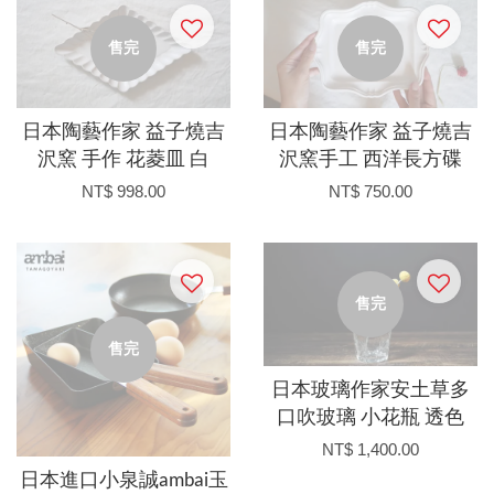
售完
售完
日本陶藝作家 益子燒吉
日本陶藝作家 益子燒吉
沢窯 手作 花菱皿 白
沢窯手工 西洋長方碟
NT$ 998.00
NT$ 750.00
售完
售完
日本玻璃作家安土草多
口吹玻璃 小花瓶 透色
NT$ 1,400.00
日本進口小泉誠ambai玉