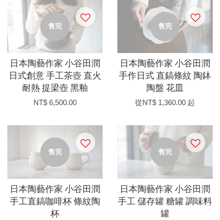
售完
售完
日本陶藝作家 小谷田潤
日本陶藝作家 小谷田潤
日式創意 手工茶壺 直火
手作日式 直鎬條紋 陶鉢
耐熱 提梁壺 黑釉
陶盤 花皿
NT$ 6,500.00
從
NT$ 1,360.00
起
售完
售完
日本陶藝作家 小谷田潤
日本陶藝作家 小谷田潤
手工直鎬咖啡杯 條紋陶
手工 儲存罐 糖罐 調味料
杯
罐