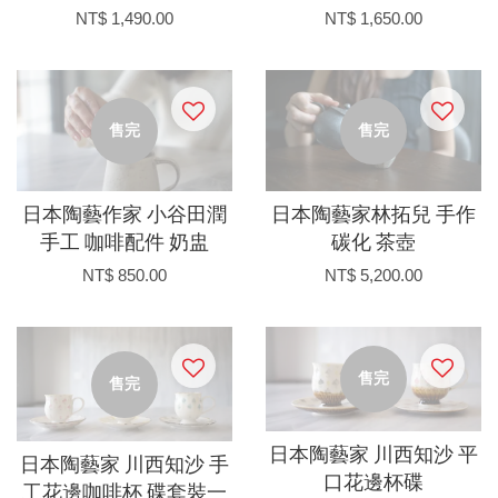
NT$ 1,490.00
NT$ 1,650.00
售完
售完
日本陶藝作家 小谷田潤
日本陶藝家林拓兒 手作
手工 咖啡配件 奶盅
碳化 茶壺
NT$ 850.00
NT$ 5,200.00
售完
售完
日本陶藝家 川西知沙 平
日本陶藝家 川西知沙 手
口花邊杯碟
工花邊咖啡杯 碟套裝一