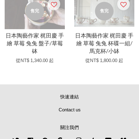
售完
售完
日本陶藝作家 梶田慶 手
日本陶藝作家 梶田慶 手
繪 草莓 兔兔 盤子/草莓
繪 草莓 兔兔 杯碟一組/
砵
馬克杯/小缽
從
NT$ 1,340.00
起
從
NT$ 1,800.00
起
快速連結
Contact us
關注我們